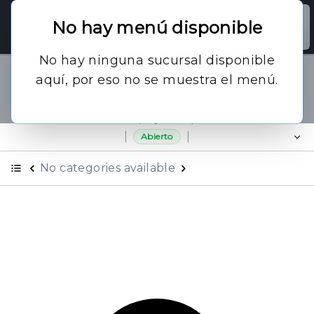
Your Company
Iniciar
No hay menú disponible
文
ES
Sesión
A
RECOMPENSAS
No hay ninguna sucursal disponible
CAMBIAR
aquí, por eso no se muestra el menú.
Recoger en
📍
no_branches_available · (Hoy-ahora)
|
|
Abierto
No categories available